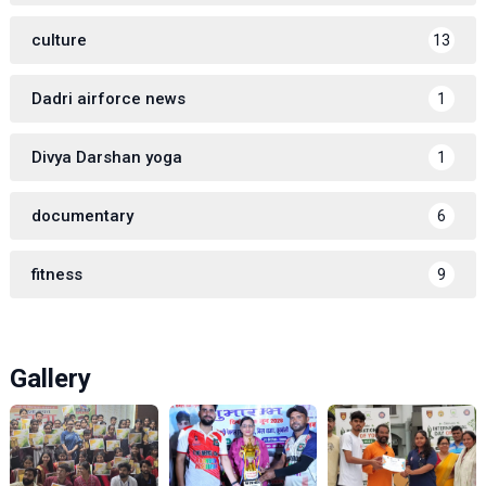
culture
13
Dadri airforce news
1
Divya Darshan yoga
1
documentary
6
fitness
9
Gallery